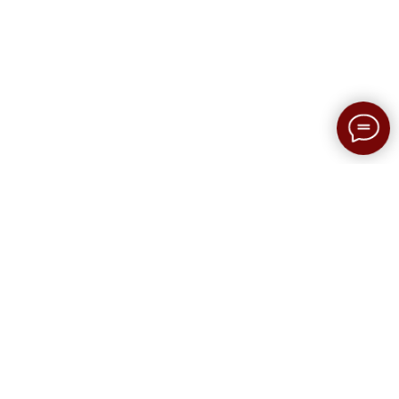
Запросы
Записаться на сессию
Образование и опыт
Контакты
Блог
Видео
Политика конфиденциальности
Сайт разработан: sochno-digital.ru
Наверх